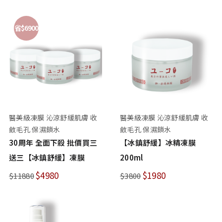
省$6900
醫美級凍膜 沁涼舒緩肌膚 收
醫美級凍膜 沁涼舒緩肌膚 收
斂毛孔 保濕鎖水
斂毛孔 保濕鎖水
30周年 全面下殺 批價買三
【冰鎮舒緩】冰精凍膜
送三【冰鎮舒緩】凍膜
200ml
$4980
$1980
$11880
$3800