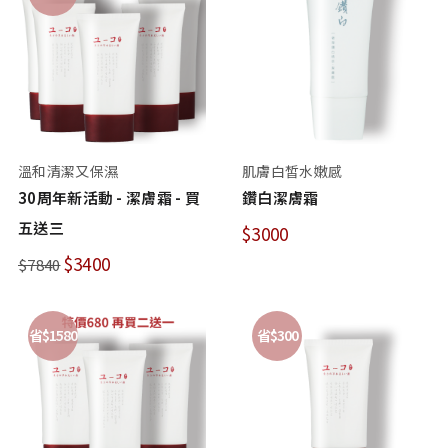
溫和清潔又保濕
肌膚白皙水嫩感
30周年新活動 - 潔膚霜 - 買
鑽白潔膚霜
五送三
$3000
$3400
$7840
省$1580
省$300