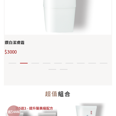
鑽白潔膚霜
$3000
超值
組合
省$4440