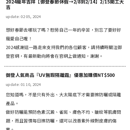
2024龍年吉祥【御登春節休假→2/8到2/14】2/15開工大
吉
update: 02 05, 2024
想好春節去哪玩了嗎？慰勞自己一年的辛苦，別忘了要好好
寵愛自己喔！
2024感謝這一路走來支持我們的各位顧客，請持續時關注
御
登官網
，有最新動向將會在官網上做通知，謝謝。
御登人氣商品『UV無瑕隔離霜』優惠加購價NT$500
update: 01 10, 2024
您知道嗎，不是只有外出、大太陽底下才需要擦防曬或隔離
產品。
做好防曬能預防色素沉澱、雀斑、膚色不均、皺紋等肌膚問
題，而且習慣每日擦防曬，還可以改善紫外線對皮膚的傷
害。