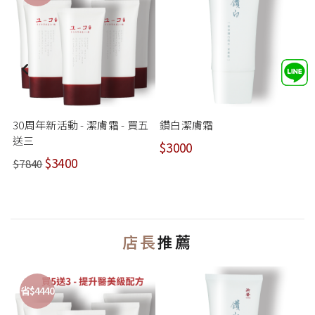
30周年新活動 - 潔膚霜 - 買五
鑽白潔膚霜
送三
$3000
$3400
$7840
$
店長
推薦
省$4440