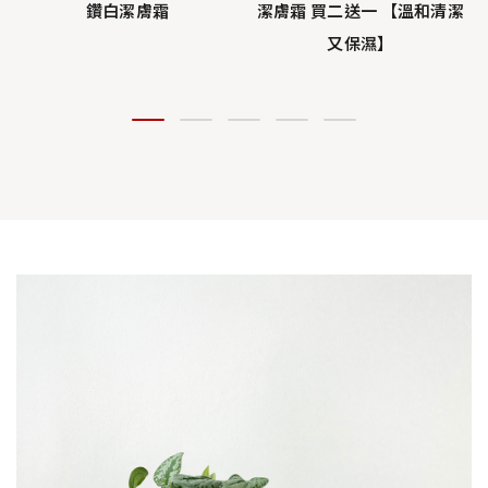
五
鑽白潔膚霜
潔膚霜 買二送一 【溫和清潔
又保濕】